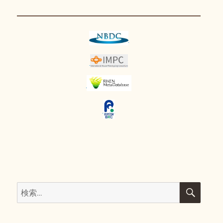
日:
ゴ
リ
ー
検
検
索
索: