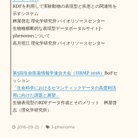
RDFを利用して実験動物の表現型と疾患との関連性を
示すシステム
桝屋啓志 理化学研究所 バイオリソースセンター
生物種横断的な表現型データポータルサイトJ-
phenomeについて
高月照江 理化学研究所 バイオリソースセンター
第5回生命医薬情報学連合大会（IIBMP 2016）
BoFセ
ッション
「生命科学におけるセマンティックデータの高度利活
用に向けた課題と展望」
生物表現型のRDFデータ作成とそのメリット 桝屋啓
志（理化学研究所）
投
2016-09-23
カ
J-phenome
稿
テ