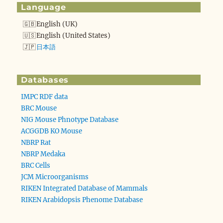
Language
English (UK)
English (United States)
日本語
Databases
IMPC RDF data
BRC Mouse
NIG Mouse Phnotype Database
ACGGDB KO Mouse
NBRP Rat
NBRP Medaka
BRC Cells
JCM Microorganisms
RIKEN Integrated Database of Mammals
RIKEN Arabidopsis Phenome Database