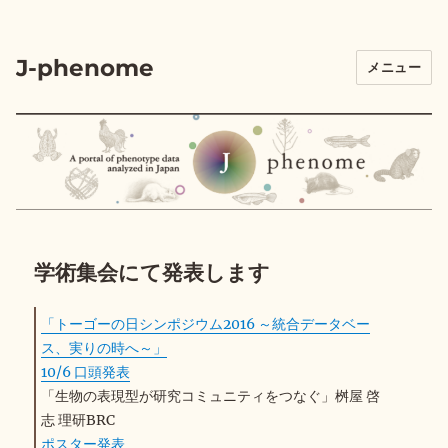
J-phenome
メニュー
学術集会にて発表します
「トーゴーの日シンポジウム2016 ～統合データベー
ス、実りの時へ～」
10/6 口頭発表
「生物の表現型が研究コミュニティをつなぐ」桝屋 啓
志 理研BRC
ポスター発表