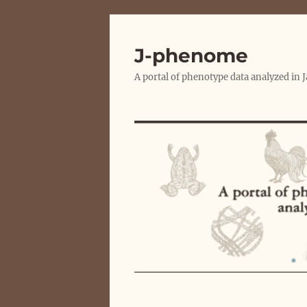
J-phenome
A portal of phenotype data analyzed in 