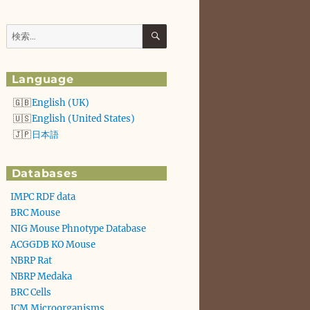
検
検
索
索:
Language
English (UK)
English (United States)
日本語
Databases
IMPC RDF data
BRC Mouse
NIG Mouse Phnotype Database
ACGGDB KO Mouse
NBRP Rat
NBRP Medaka
BRC Cells
JCM Microorganisms