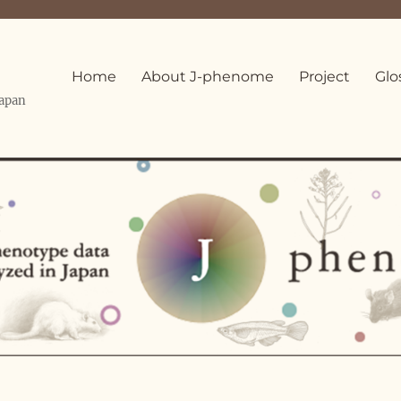
Home
About J-phenome
Project
Glo
Japan