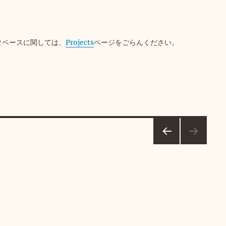
タベースに関しては、
Projects
ページをごらんください。
前の
ペー
ジ