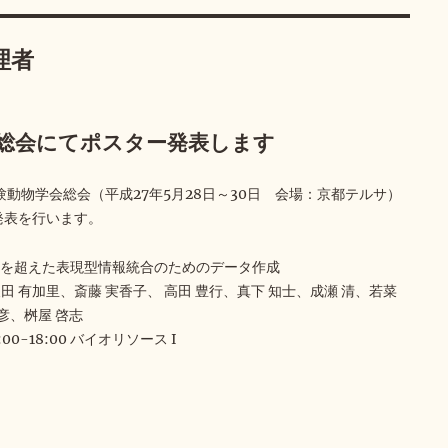
理者
会総会にてポスター発表します
験動物学会総会（平成27年5月28日～30日 会場：京都テルサ）
発表を行います。
種を超えた表現型情報統合のためのデータ作成
矢田 有加里、斎藤 実香子、 高田 豊行、真下 知士、成瀬 清、若菜
信彦、桝屋 啓志
:00-18:00 バイオリソース I