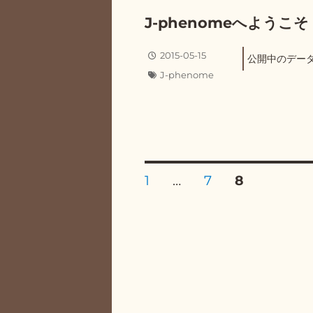
J-phenomeへようこそ
投
2015-05-15
公開中のデー
稿
カ
J-phenome
日:
テ
ゴ
リ
ー
投
固
1
…
固
7
固
8
定
定
定
ペ
ペ
ペ
稿
ー
ー
ー
ジ
ジ
ジ
の
ペ