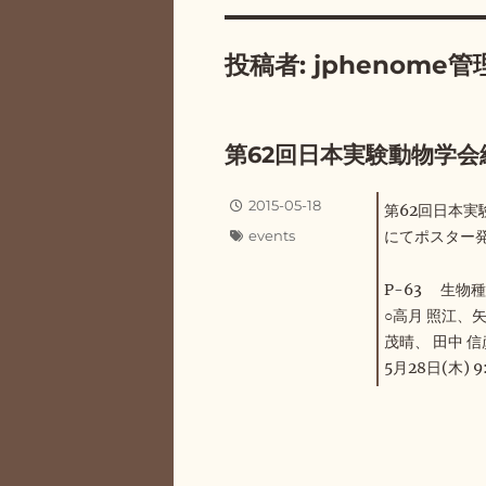
投稿者:
jphenome管
第62回日本実験動物学
投
2015-05-18
第62回日本実
稿
カ
events
にてポスター
日:
テ
ゴ
P-63 生物
リ
○高月 照江、
ー
茂晴、 田中 
5月28日(木) 9