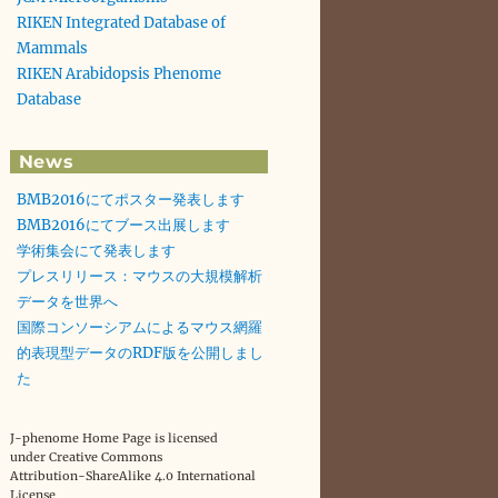
RIKEN Integrated Database of
Mammals
RIKEN Arabidopsis Phenome
Database
News
BMB2016にてポスター発表します
BMB2016にてブース出展します
学術集会にて発表します
プレスリリース：マウスの大規模解析
データを世界へ
国際コンソーシアムによるマウス網羅
的表現型データのRDF版を公開しまし
た
J-phenome Home Page is licensed
under Creative Commons
Attribution-ShareAlike 4.0 International
License